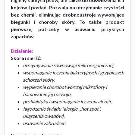
higieny samych psów, ale także do odświeżenia ich
kojców i posłań. Pozwala na utrzymanie czystości
bez chemii, eliminując drobnoustroje wywołujące
biegunki i choroby skóry. To także produkt
pierwszej potrzeby w usuwaniu przykrych
zapachów
Działanie:
Skóra i sierść:
utrzymywanie równowagi mikroorganicznej,
wspomaganie leczenia bakteryjnych i grzybiczych
schorzeń skóry,
wypieranie chorobotwórczej mikroflory i
hamowanie jej rozwoju,
profilaktyka i wspomaganie leczenia alergii,
łagodzenie świądu (alergie, „hot spot”,
ukąszenia owadów),
usuwanie zabrudzeń.