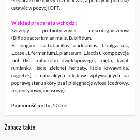
Preparatu nie należy rozcieńczać, a po użyciu pompkę
ustawić w pozycji OFF.
W skład preparatu wchodzi:
Szczepy probiotycznych mikroorganizmów
(Bifidobacterium animalis, B. bifidum,
B. longum, Lactobacillus acidophilus, L.bulgaricus,
L.casei, L.fermentum,L.plantarum, L.lactis), kompozycja
ziół (liść miłorzębu dwuklapowego, mięta, kwiat
rumianku, liście zielonej herbaty, liście krwawnika,
nagietek) i naturalnych olejków wpływających na
poprawę stanu skóry psa i pielęgnację włosa (cedrowy,
terpentynowy, melisowy).
Pojemność netto:
500 ml
Zobacz także