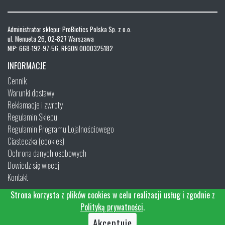
Administrator sklepu: ProBiotics Polska Sp. z o.o.
ul. Menueta 26, 02-827 Warszawa
NIP: 668-192-97-56, REGON 0000325182
INFORMACJE
Cennik
Warunki dostawy
Reklamacje i zwroty
Regulamin Sklepu
Regulamin Programu Lojalnościowego
Ciasteczka (cookies)
Ochrona danych osobowych
Dowiedz się więcej
Kontakt
Strona korzysta z plików cookies w celu realizacji usług i zgodnie z
Polityką prywatności
.
Akceptuję