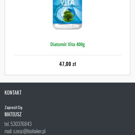
Diatomit Vita 400g
47,00
zł
KONTAKT
Zaprosił Cię
MATEUSZ
tel. 530376843
mail: czesc@biohaker.pl