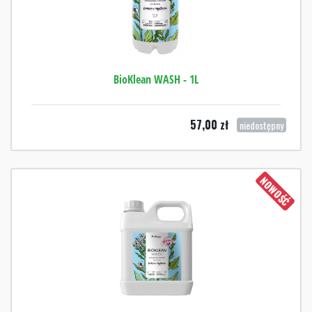
BioKlean WASH - 1L
57,00
zł
niedostępny
NOWOŚĆ