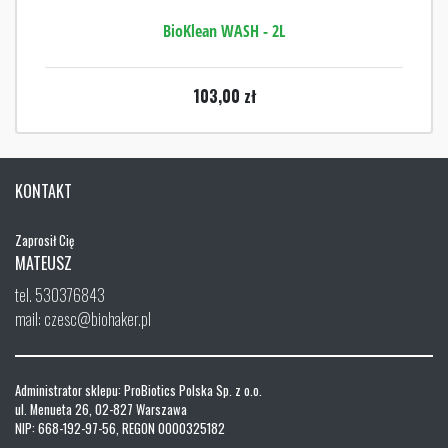
BioKlean WASH - 2L
103,00
zł
KONTAKT
Zaprosił Cię
MATEUSZ
tel. 530376843
mail: czesc@biohaker.pl
Administrator sklepu: ProBiotics Polska Sp. z o.o.
ul. Menueta 26, 02-827 Warszawa
NIP: 668-192-97-56, REGON 0000325182