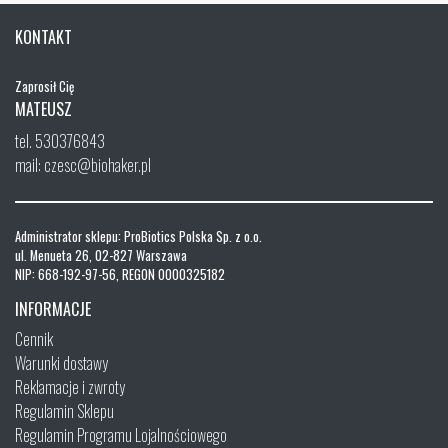
KONTAKT
Zaprosił Cię
MATEUSZ
tel. 530376843
mail: czesc@biohaker.pl
Administrator sklepu: ProBiotics Polska Sp. z o.o.
ul. Menueta 26, 02-827 Warszawa
NIP: 668-192-97-56, REGON 0000325182
INFORMACJE
Cennik
Warunki dostawy
Reklamacje i zwroty
Regulamin Sklepu
Regulamin Programu Lojalnościowego