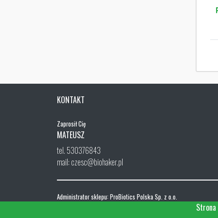
KONTAKT
Zaprosił Cię
MATEUSZ
tel. 530376843
mail: czesc@biohaker.pl
Administrator sklepu: ProBiotics Polska Sp. z o.o.
ul. Menueta 26, 02-827 Warszawa
Strona 
NIP: 668-192-97-56, REGON 0000325182