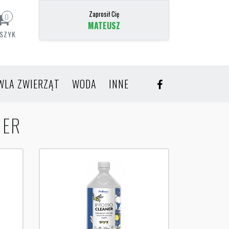
Zaprosił Cię
0
MATEUSZ
SZYK
WLA ZWIERZĄT
WODA
INNE
NER