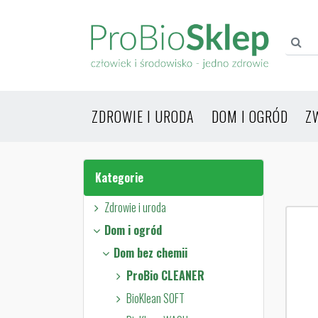
ZDROWIE I URODA
DOM I OGRÓD
Z
Kategorie
Zdrowie i uroda
Dom i ogród
Dom bez chemii
ProBio CLEANER
BioKlean SOFT