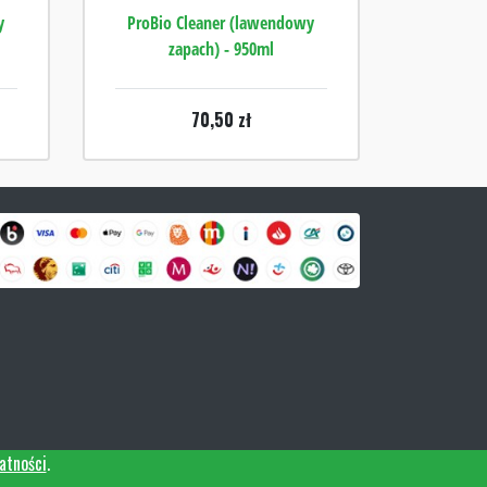
y
ProBio Cleaner (lawendowy
zapach) - 950ml
70,50
zł
atności
.