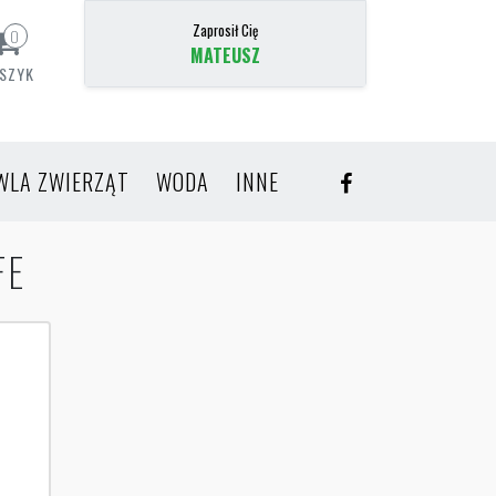
Zaprosił Cię
0
MATEUSZ
SZYK
WLA ZWIERZĄT
WODA
INNE
FE