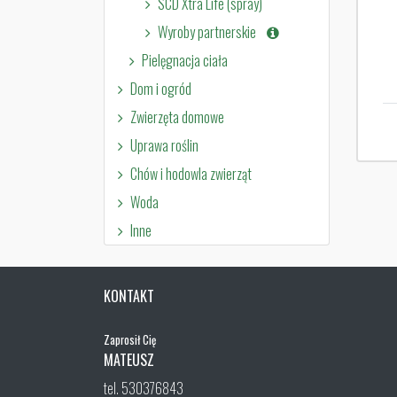
SCD Xtra Life (spray)
Wyroby partnerskie
Pielęgnacja ciała
Dom i ogród
Zwierzęta domowe
Uprawa roślin
Chów i hodowla zwierząt
Woda
Inne
KONTAKT
Zaprosił Cię
MATEUSZ
tel. 530376843