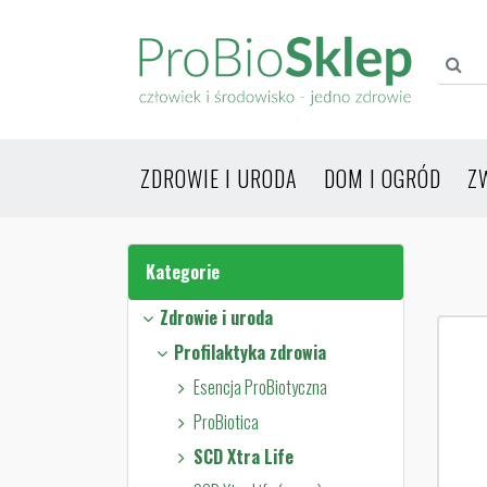
ZDROWIE I URODA
DOM I OGRÓD
Z
Kategorie
Zdrowie i uroda
Profilaktyka zdrowia
Esencja ProBiotyczna
ProBiotica
SCD Xtra Life