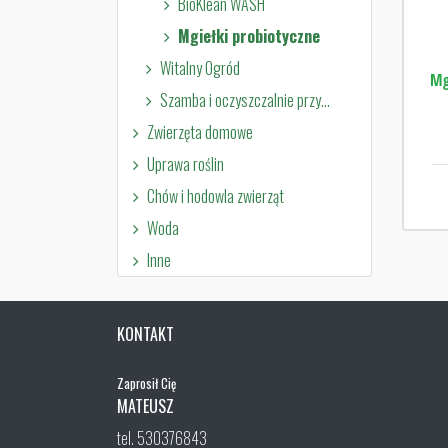
BioKlean WASH
Mgiełki probiotyczne
Witalny Ogród
Mg
Szamba i oczyszczalnie przydomowe
Zwierzęta domowe
Uprawa roślin
Chów i hodowla zwierząt
Woda
Inne
KONTAKT
Zaprosił Cię
MATEUSZ
tel. 530376843