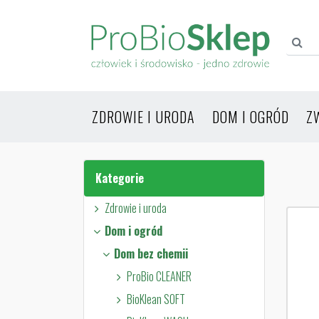
ZDROWIE I URODA
DOM I OGRÓD
Z
Kategorie
Zdrowie i uroda
Dom i ogród
Dom bez chemii
ProBio CLEANER
BioKlean SOFT