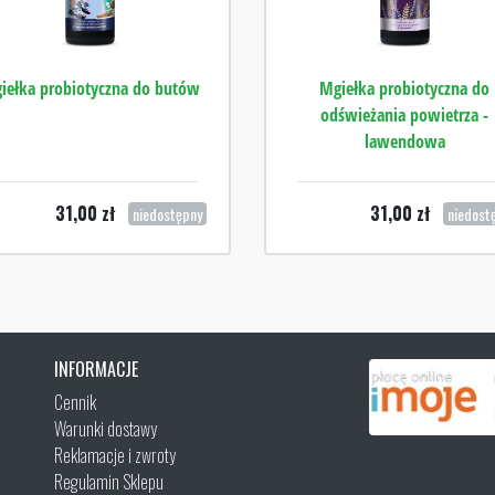
iełka probiotyczna do butów
Mgiełka probiotyczna do
odświeżania powietrza -
lawendowa
31,00
zł
31,00
zł
niedostępny
niedost
INFORMACJE
Cennik
Warunki dostawy
Reklamacje i zwroty
Regulamin Sklepu