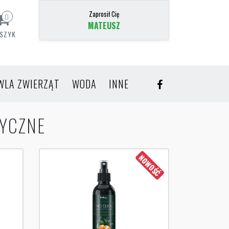
Zaprosił Cię
0
MATEUSZ
SZYK
WLA ZWIERZĄT
WODA
INNE
TYCZNE
NOWOŚĆ