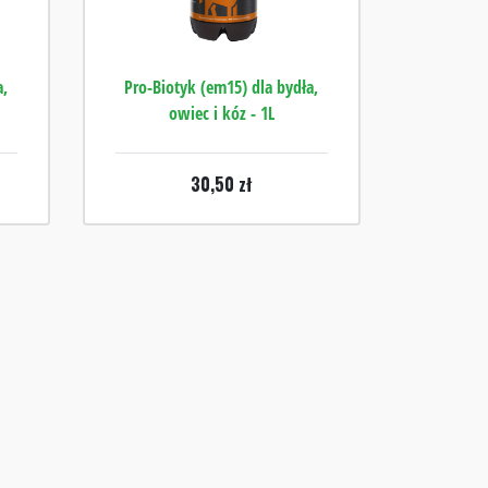
a,
Pro-Biotyk (em15) dla bydła,
owiec i kóz - 1L
30,50
zł