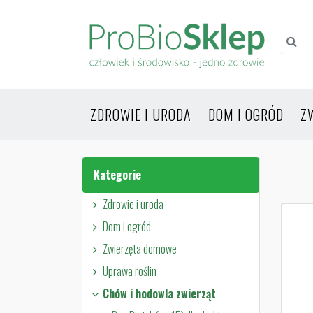
ZDROWIE I URODA
DOM I OGRÓD
Z
Kategorie
Zdrowie i uroda
Dom i ogród
Zwierzęta domowe
Uprawa roślin
Chów i hodowla zwierząt