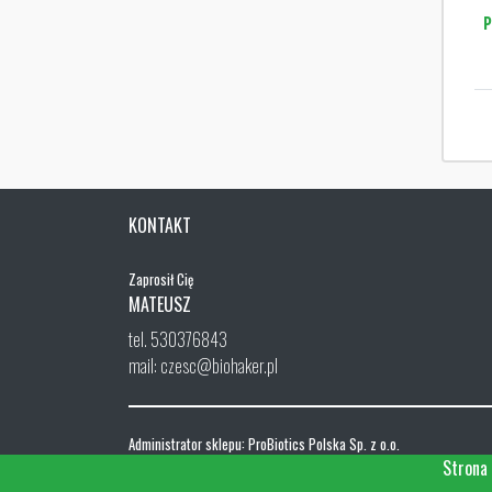
P
KONTAKT
Zaprosił Cię
MATEUSZ
tel. 530376843
mail: czesc@biohaker.pl
Administrator sklepu: ProBiotics Polska Sp. z o.o.
ul. Menueta 26, 02-827 Warszawa
Strona 
NIP: 668-192-97-56, REGON 0000325182