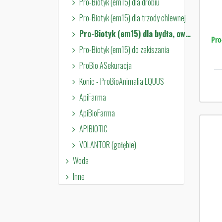
Pro-Biotyk (em15) dla drobiu
Pro-Biotyk (em15) dla trzody chlewnej
Pro-Biotyk (em15) dla bydła, owiec i kóz
Pro
Pro-Biotyk (em15) do zakiszania
ProBio ASekuracja
Konie - ProBioAnimalia EQUUS
ApiFarma
ApiBioFarma
APIBIOTIC
VOLANTOR (gołębie)
Woda
Inne