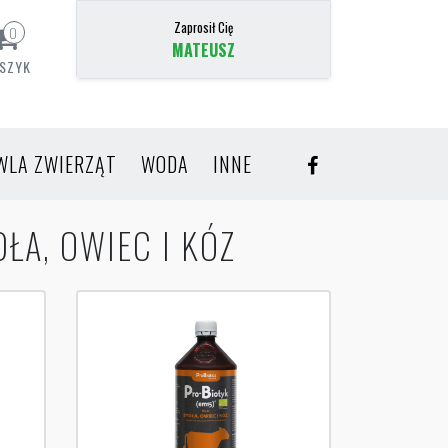
Zaprosił Cię
0
MATEUSZ
SZYK
WLA ZWIERZĄT
WODA
INNE
ŁA, OWIEC I KÓZ