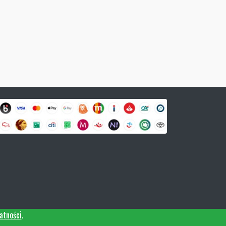
atności
.