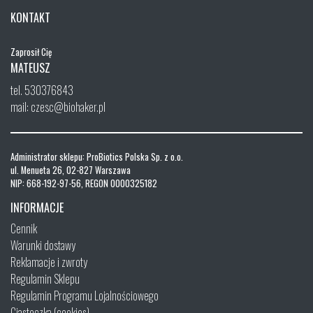
KONTAKT
Zaprosił Cię
MATEUSZ
tel. 530376843
mail: czesc@biohaker.pl
Administrator sklepu: ProBiotics Polska Sp. z o.o.
ul. Menueta 26, 02-827 Warszawa
NIP: 668-192-97-56, REGON 0000325182
INFORMACJE
Cennik
Warunki dostawy
Reklamacje i zwroty
Regulamin Sklepu
Regulamin Programu Lojalnościowego
Ciasteczka (cookies)