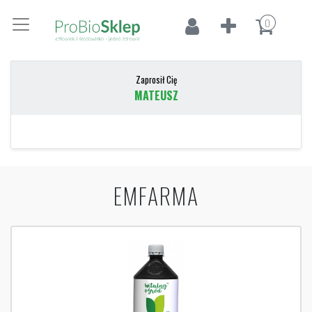
0
Zaprosił Cię
MATEUSZ
EMFARMA