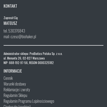
KONTAKT
Zaprosił Cię
MATEUSZ
tel. 530376843
mail: czesc@biohaker.pl
Administrator sklepu: ProBiotics Polska Sp. z o.o.
ul. Menueta 26, 02-827 Warszawa
NIP: 668-192-97-56, REGON 0000325182
INFORMACJE
Cennik
Warunki dostawy
Reklamacje i zwroty
Regulamin Sklepu
Regulamin Programu Lojalnościowego
Ciasteczka (cookies)