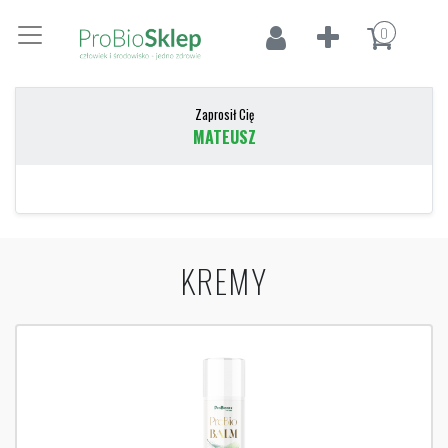
0
Zaprosił Cię
MATEUSZ
KREMY