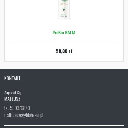
PreBio BALM
59,00
zł
KONTAKT
Zaprosił Cię
MATEUSZ
tel. 530376843
mail: czesc@biohaker.pl