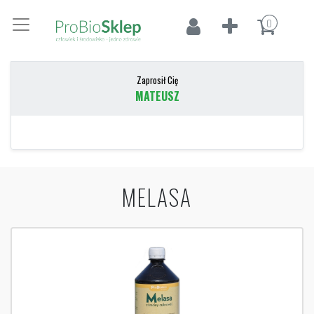
0
Zaprosił Cię
MATEUSZ
MELASA