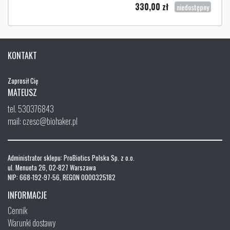
330,00
zł
niedostępny
KONTAKT
Zaprosił Cię
MATEUSZ
tel. 530376843
mail: czesc@biohaker.pl
Administrator sklepu: ProBiotics Polska Sp. z o.o.
ul. Menueta 26, 02-827 Warszawa
NIP: 668-192-97-56, REGON 0000325182
INFORMACJE
Cennik
Warunki dostawy