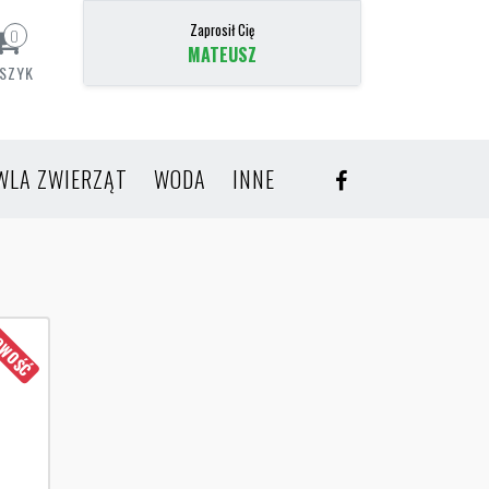
Zaprosił Cię
0
MATEUSZ
SZYK
WLA ZWIERZĄT
WODA
INNE
WOŚĆ