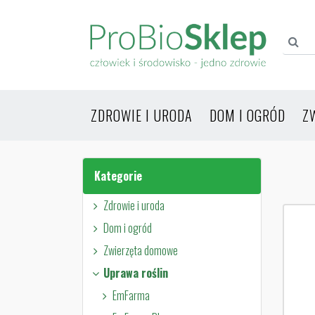
ZDROWIE I URODA
DOM I OGRÓD
Z
Kategorie
Zdrowie i uroda
Dom i ogród
Zwierzęta domowe
Uprawa roślin
EmFarma