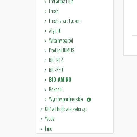
EmFarma Plus
Ema5
Ema5 z wrotyczem
Alginit
Witalny ogród
ProBio HUMUS
BIO-N12
BIO-RED
BIO-AMINO
Bokashi
Wyroby partnerskie
Chów i hodowla zwierząt
Woda
Inne