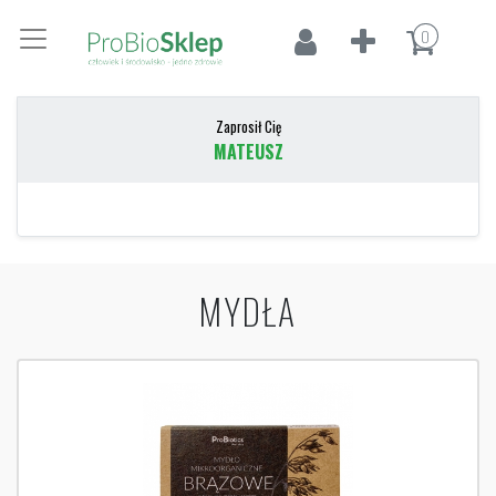
0
Zaprosił Cię
MATEUSZ
MYDŁA