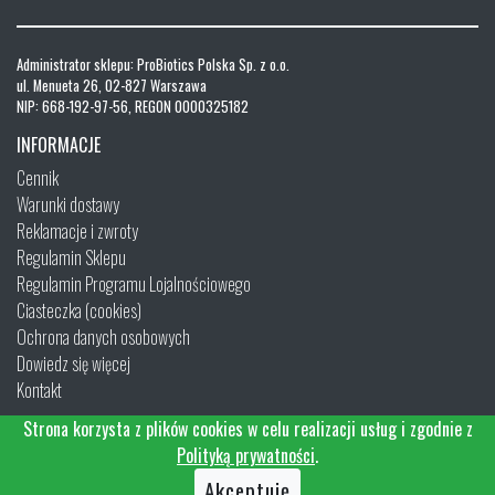
Administrator sklepu: ProBiotics Polska Sp. z o.o.
ul. Menueta 26, 02-827 Warszawa
NIP: 668-192-97-56, REGON 0000325182
INFORMACJE
Cennik
Warunki dostawy
Reklamacje i zwroty
Regulamin Sklepu
Regulamin Programu Lojalnościowego
Ciasteczka (cookies)
Ochrona danych osobowych
Dowiedz się więcej
Kontakt
Strona korzysta z plików cookies w celu realizacji usług i zgodnie z
Polityką prywatności
.
Akceptuję