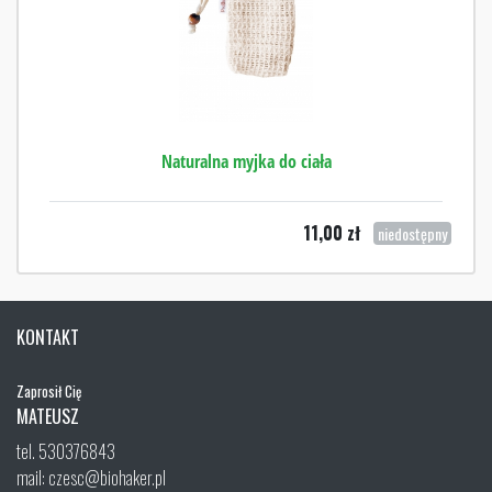
Naturalna myjka do ciała
11,00
zł
niedostępny
KONTAKT
Zaprosił Cię
MATEUSZ
tel. 530376843
mail: czesc@biohaker.pl