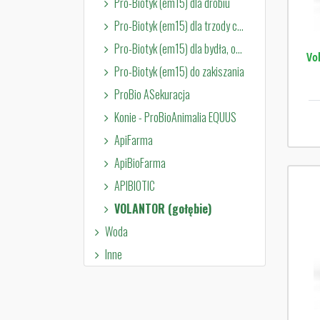
Pro-Biotyk (em15) dla drobiu
Pro-Biotyk (em15) dla trzody chlewnej
Pro-Biotyk (em15) dla bydła, owiec i kóz
Vol
Pro-Biotyk (em15) do zakiszania
ProBio ASekuracja
Konie - ProBioAnimalia EQUUS
ApiFarma
ApiBioFarma
APIBIOTIC
VOLANTOR (gołębie)
Woda
Inne