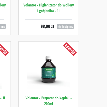
iery
Volantor - Higienizator do woliery
i gołębnika - 1L
98,00
zł
ępny
niedostępny
WOŚĆ
NOWOŚĆ
- 1L
Volantor - Preparat do kąpieli -
200ml