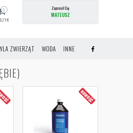
Zaprosił Cię
0
MATEUSZ
SZYK
WLA ZWIERZĄT
WODA
INNE
ĘBIE)
WOŚĆ
NOWOŚĆ