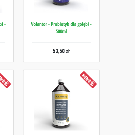
bi -
Volantor - Probiotyk dla gołębi -
500ml
53,50
zł
WOŚĆ
NOWOŚĆ