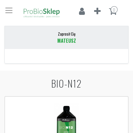
0
Zaprosił Cię
MATEUSZ
BIO-N12