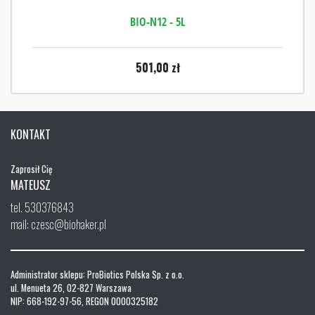
BIO-N12 - 5L
501,00
zł
KONTAKT
Zaprosił Cię
MATEUSZ
tel. 530376843
mail: czesc@biohaker.pl
Administrator sklepu: ProBiotics Polska Sp. z o.o.
ul. Menueta 26, 02-827 Warszawa
NIP: 668-192-97-56, REGON 0000325182