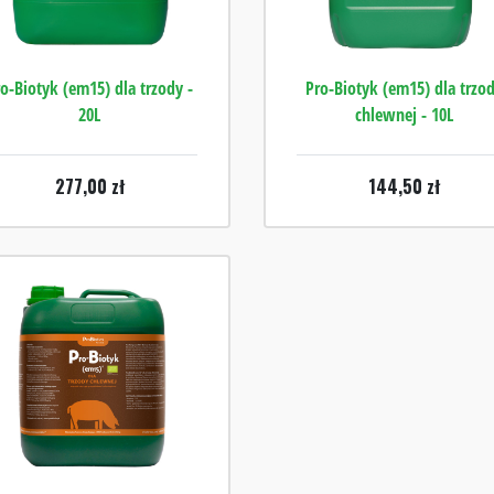
ro-Biotyk (em15) dla trzody -
Pro-Biotyk (em15) dla trzo
20L
chlewnej - 10L
277,00
zł
144,50
zł