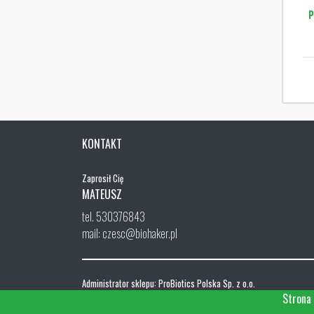
P
KONTAKT
Zaprosił Cię
MATEUSZ
tel. 530376843
mail: czesc@biohaker.pl
Administrator sklepu: ProBiotics Polska Sp. z o.o.
ul. Menueta 26, 02-827 Warszawa
Strona 
NIP: 668-192-97-56, REGON 0000325182