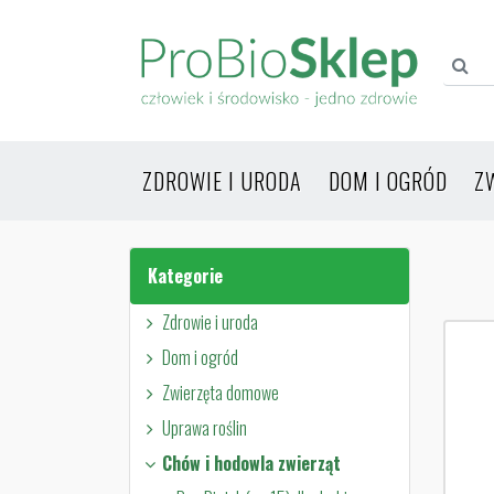
ZDROWIE I URODA
DOM I OGRÓD
Z
Kategorie
Zdrowie i uroda
Dom i ogród
Zwierzęta domowe
Uprawa roślin
Chów i hodowla zwierząt