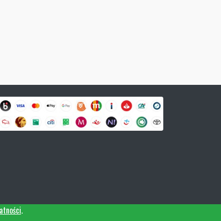
atności
.