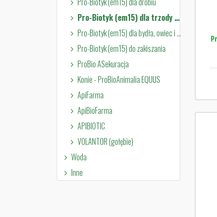
Pro-Biotyk (em15) dla drobiu
Pro-Biotyk (em15) dla trzody chlewnej
Pro-Biotyk (em15) dla bydła, owiec i kóz
P
Pro-Biotyk (em15) do zakiszania
ProBio ASekuracja
Konie - ProBioAnimalia EQUUS
ApiFarma
ApiBioFarma
APIBIOTIC
VOLANTOR (gołębie)
Woda
Inne