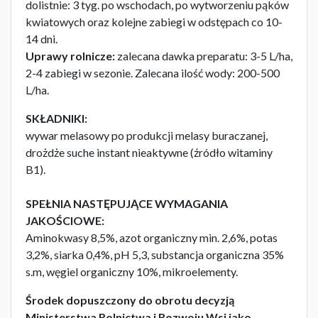
dolistnie: 3 tyg. po wschodach, po wytworzeniu pąków
kwiatowych oraz kolejne zabiegi w odstępach co 10-
14 dni.
Uprawy rolnicze:
zalecana dawka preparatu: 3-5 L/ha,
2-4 zabiegi w sezonie. Zalecana ilość wody: 200-500
L/ha.
SKŁADNIKI:
wywar melasowy po produkcji melasy buraczanej,
drożdże suche instant nieaktywne (źródło witaminy
B1).
SPEŁNIA NASTĘPUJĄCE WYMAGANIA
JAKOŚCIOWE:
Aminokwasy 8,5%, azot organiczny min. 2,6%, potas
3,2%, siarka 0,4%, pH 5,3, substancja organiczna 35%
s.m, węgiel organiczny 10%, mikroelementy.
Środek dopuszczony do obrotu decyzją
Ministerstwa Rolnictwa i Rozwoju Wsi jako