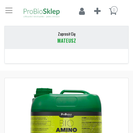
0
Zaprosił Cię
MATEUSZ