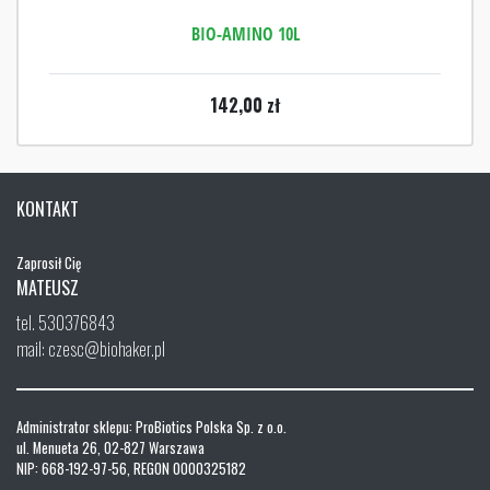
BIO-AMINO 10L
142,00
zł
KONTAKT
Zaprosił Cię
MATEUSZ
tel. 530376843
mail: czesc@biohaker.pl
Administrator sklepu: ProBiotics Polska Sp. z o.o.
ul. Menueta 26, 02-827 Warszawa
NIP: 668-192-97-56, REGON 0000325182