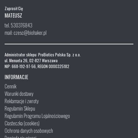
Zaprosił Cię
MATEUSZ
tel. 530376843
mail: czesc@biohaker.pl
Administrator sklepu: ProBiotics Polska Sp. z o.o.
ul. Menueta 26, 02-827 Warszawa
NIP: 668-192-97-56, REGON 0000325182
INFORMACJE
Cennik
Warunki dostawy
Reklamacje i zwroty
Regulamin Sklepu
Regulamin Programu Lojalnościowego
Ciasteczka (cookies)
Ochrona danych osobowych
Dowiedz się więcej