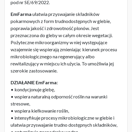
pod nr SE/69/2022.
EmFarma
ułatwia przyswajanie składników
pokarmowych z form trudnodostępnych w glebie,
poprawia jakość i zdrowotność plonów. Jest
przeznaczona do gleby w całym okresie wegetacji.
Pożyteczne mikroorganizmy w niej występujące
wzajemnie się wspierają zmieniając kierunek procesu
mikrobiologicznego na regenerujący albo
rewitalizujący w miejscu ich użycia. To umożliwia jej
szerokie zastosowanie.
DZIAŁANIE EmFarma:
• kondycjonuje glebę,
• wspiera naturalną odporność roślin na warunki
stresowe,
• wspiera kiełkowanie roślin,
• intensyfikuje procesy mikrobiologiczne w glebie i
ułatwia przyswajanie trudno dostępnych składników,
• optymlizuje gospodarkę wodną,