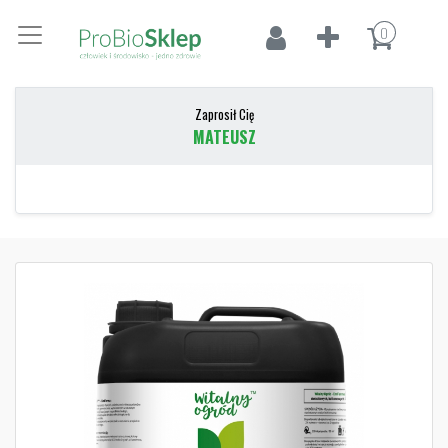
0
Zaprosił Cię
MATEUSZ