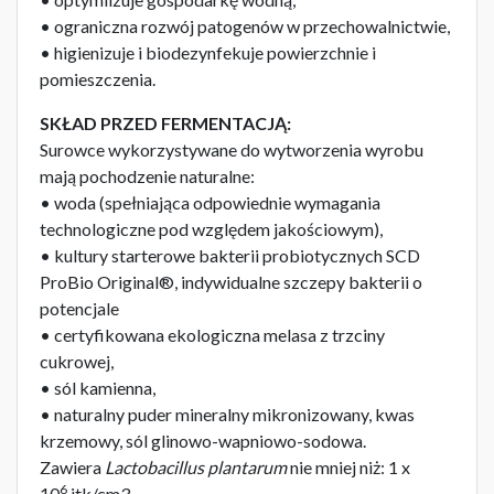
• ograniczna rozwój patogenów w przechowalnictwie,
• higienizuje i biodezynfekuje powierzchnie i
pomieszczenia.
SKŁAD PRZED FERMENTACJĄ:
Surowce wykorzystywane do wytworzenia wyrobu
mają pochodzenie naturalne:
• woda (spełniająca odpowiednie wymagania
technologiczne pod względem jakościowym),
• kultury starterowe bakterii probiotycznych SCD
ProBio Original®, indywidualne szczepy bakterii o
potencjale
• certyfikowana ekologiczna melasa z trzciny
cukrowej,
• sól kamienna,
• naturalny puder mineralny mikronizowany, kwas
krzemowy, sól glinowo-wapniowo-sodowa.
Zawiera
Lactobacillus plantarum
nie mniej niż: 1 x
6
10
jtk/cm3.