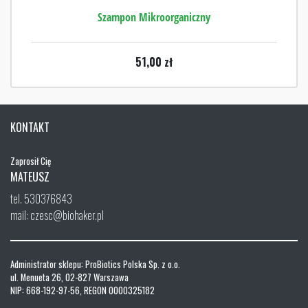
Szampon Mikroorganiczny
51,00
zł
KONTAKT
Zaprosił Cię
MATEUSZ
tel. 530376843
mail: czesc@biohaker.pl
Administrator sklepu: ProBiotics Polska Sp. z o.o.
ul. Menueta 26, 02-827 Warszawa
NIP: 668-192-97-56, REGON 0000325182