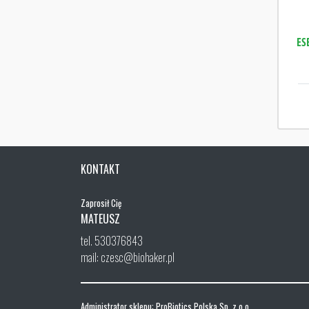
ES
KONTAKT
Zaprosił Cię
MATEUSZ
tel. 530376843
mail: czesc@biohaker.pl
Administrator sklepu: ProBiotics Polska Sp. z o.o.