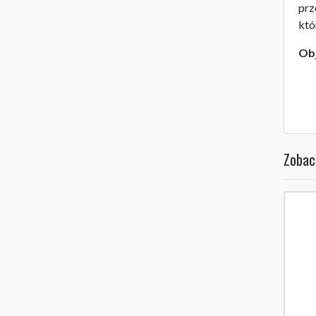
prz
któ
Obj
Zobac