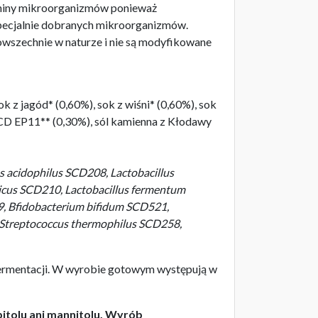
zaniny mikroorganizmów ponieważ
specjalnie dobranych mikroorganizmów.
szechnie w naturze i nie są modyfikowane
 z jagód* (0,60%), sok z wiśni* (0,60%), sok
D EP11** (0,30%), sól kamienna z Kłodawy
us acidophilus SCD208, Lactobacillus
ricus SCD210, Lactobacillus fermentum
19, Bfidobacterium bifidum SCD521,
 Streptococcus thermophilus SCD258,
fermentacji. W wyrobie gotowym występują w
rbitolu ani mannitolu. Wyrób