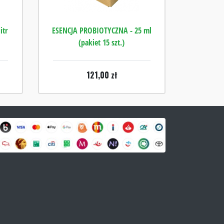
itr
ESENCJA PROBIOTYCZNA - 25 ml
(pakiet 15 szt.)
121,00
zł