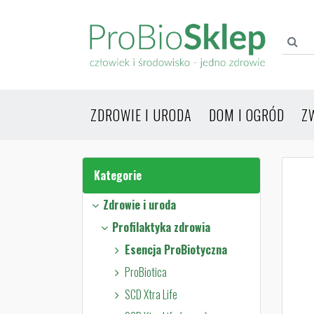
ZDROWIE I URODA
DOM I OGRÓD
Z
Kategorie
Zdrowie i uroda
Profilaktyka zdrowia
Esencja ProBiotyczna
ProBiotica
SCD Xtra Life