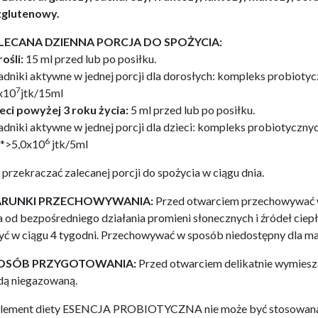
zglutenowy.
LECANA DZIENNA PORCJA DO SPOŻYCIA:
ośli:
15 ml przed lub po posiłku.
adniki aktywne w jednej porcji dla dorosłych: kompleks probio
7
x10
jtk/15ml
eci powyżej 3 roku życia:
5 ml przed lub po posiłku.
adniki aktywne w jednej porcji dla dzieci: kompleks probiotycz
6
*>5,0x10
jtk/5ml
 przekraczać zalecanej porcji do spożycia w ciągu dnia.
RUNKI PRZECHOWYWANIA:
Przed otwarciem przechowywać w
a od bezpośredniego działania promieni słonecznych i źródeł cie
yć w ciągu 4 tygodni. Przechowywać w sposób niedostępny dla mał
OSÓB PRZYGOTOWANIA:
Przed otwarciem delikatnie wymiesz
ą niegazowaną.
lement diety ESENCJA PROBIOTYCZNA nie może być stosowana ja