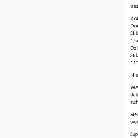
be
ZA
Dor
Skł
1,5
Dzi
Skł
11*
Nie
WA
dal
zuż
SP
wod
Sup