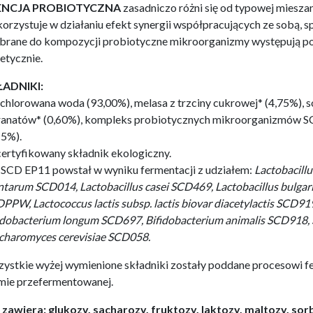
ENCJA PROBIOTYCZNA
zasadniczo różni się od typowej mies
orzystuje w działaniu efekt synergii współpracujących ze sobą, 
rane do kompozycji probiotyczne mikroorganizmy występują pow
etycznie.
ŁADNIKI:
chlorowana woda (93,00%), melasa z trzciny cukrowej* (4,75%), sok
ranatów* (0,60%), kompleks probiotycznych mikroorganizmów SC
15%).
 certyfikowany składnik ekologiczny.
- SCD EP11 powstał w wyniku fermentacji z udziałem:
Lactobacill
ntarum SCD014, Lactobacillus casei SCD469, Lactobacillus bulga
PPW, Lactococcus lactis subsp. lactis biovar diacetylactis SCD9
idobacterium longum SCD697, Bifidobacterium animalis SCD918,
charomyces cerevisiae SCD058.
ystkie wyżej wymienione składniki zostały poddane procesowi 
mie przefermentowanej.
 zawiera: glukozy, sacharozy, fruktozy, laktozy, maltozy, so