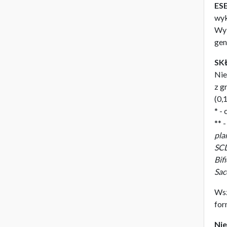
ES
wyk
Wyb
gen
SK
Nie
z g
(0,
* -
** 
pla
SCD
Bif
Sac
Wsz
for
Nie