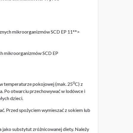
tycznych mikroorganizmów SCD EP 11**>
nych mikroorganizmów SCD EP
0
 temperaturze pokojowej (mak. 25
C) z
pła. Po otwarciu przechowywać w lodówce i
ych dzieci.
ać. Przed spożyciem wymieszać z sokiem lub
ko substytut zróżnicowanej diety. Należy