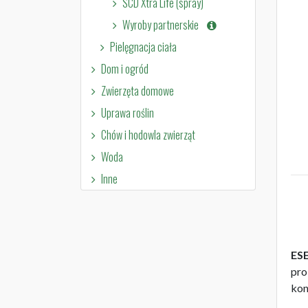
SCD Xtra Life (spray)
Wyroby partnerskie
Pielęgnacja ciała
Dom i ogród
Zwierzęta domowe
Uprawa roślin
Chów i hodowla zwierząt
Woda
Inne
ES
pro
kon