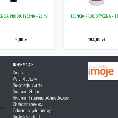
ENCJA PROBIOTYCZNA - 25 ml
ESENCJA PROBIOTYCZNA - 1 l
9,00
zł
194,00
zł
INFORMACJE
Cennik
Warunki dostawy
Reklamacje i zwroty
Regulamin Sklepu
Regulamin Programu Lojalnościowego
Ciasteczka (cookies)
Ochrona danych osobowych
Dowiedz się więcej