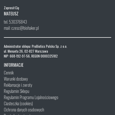
Zaprosił Cię
MATEUSZ
tel. 530376843
mail: czesc@biohaker.pl
Administrator sklepu: ProBiotics Polska Sp. z o.o.
ul. Menueta 26, 02-827 Warszawa
NIP: 668-192-97-56, REGON 0000325182
INFORMACJE
Cennik
Warunki dostawy
Reklamacje i zwroty
Regulamin Sklepu
Regulamin Programu Lojalnościowego
Ciasteczka (cookies)
Ochrona danych osobowych