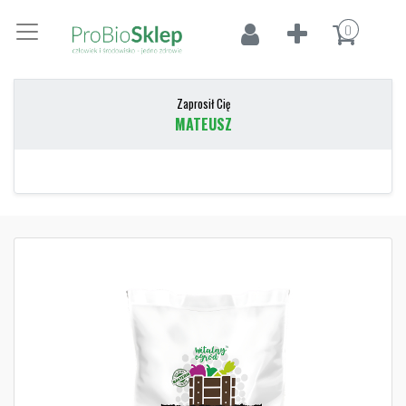
0
Zaprosił Cię
MATEUSZ